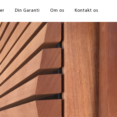
der
Din Garanti
Om os
Kontakt os
 total Entreprise
 vinduer
 lofter
opgaver
 og landbrug