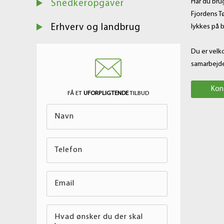
Har du brug
Snedkeropgaver
Fjordens Tø
Erhverv og landbrug
lykkes på 
Du er velk
samarbejd
Kon
FÅ ET
UFORPLIGTENDE
TILBUD