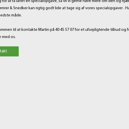
 for at få lavet en specialopgave, så vil vi gerne høre mere om den og hjæl
mrer & Snedker kan rigtig godt lide at tage sig af vores specialopgaver . Ha
bedste måde.
ommen til at kontakte Martin på 40 45 57 07 for et uforpligtende tilbud og
e med os.
takt