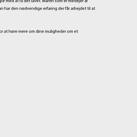
pe med at få det lavet. Martin som er medejer af
n har den nødvendige erfaring der får arbejdet til at
 for at høre mere om dine muligheder om et