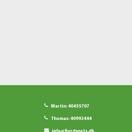
Martin: 40455707
Thomas: 40992444
info@fjordensts.dk