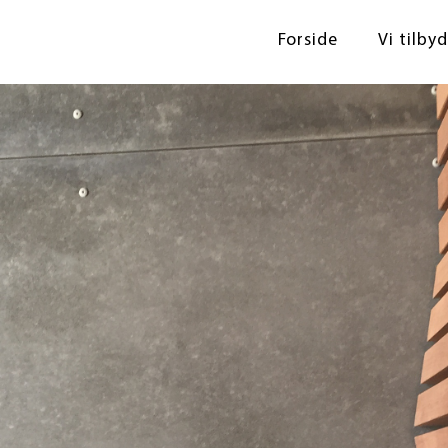
Forside
Vi tilby
Tag
Nybyg og
Døre og
Gulve og
Snedker
Erhverv